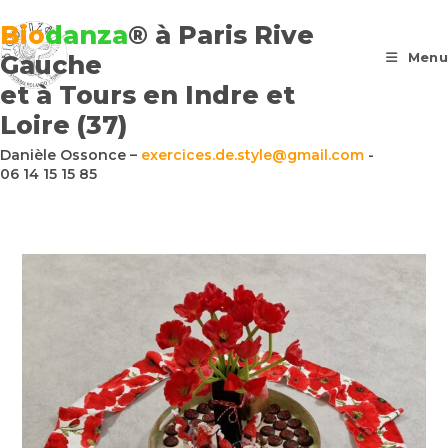
Bio
danza
® à Paris Rive
Menu
Gauche
et à Tours en Indre et
Loire (37)
Danièle Ossonce –
exercices.de.style@gmail.com
-
06 14 15 15 85