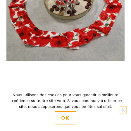
Crédits © 2021 - Biodanza® – Danser sa Vie –
Nous utilisons des cookies pour vous garantir la meilleure
Danièle OSSONCE - Tous droits réservés -
expérience sur notre site web. Si vous continuez à utiliser ce
Mentions
site, nous supposerons que vous en êtes satisfait.
OK