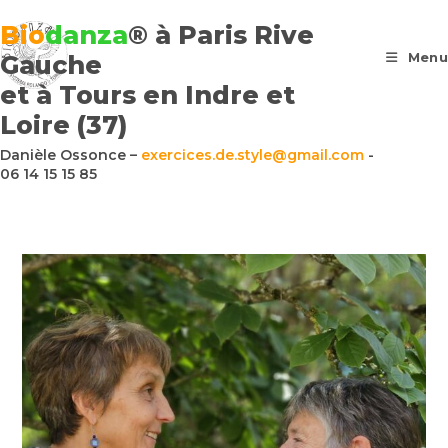
Bio
danza
® à Paris Rive
Menu
Gauche
et à Tours en Indre et
Loire (37)
Danièle Ossonce –
exercices.de.style@gmail.com
-
06 14 15 15 85